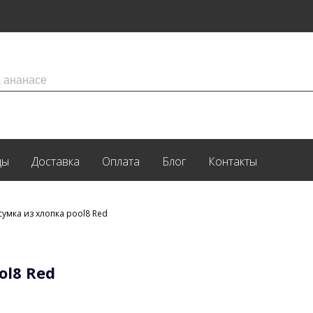
ды
Доставка
Оплата
Блог
Контакты
сумка из хлопка pool8 Red
ol8 Red