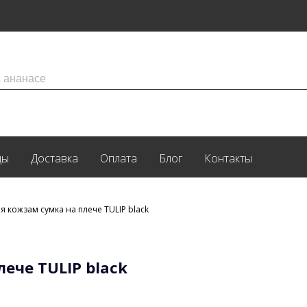
ды
Доставка
Оплата
Блог
Контакты
я кожзам сумка на плече TULIP black
ече TULIP black