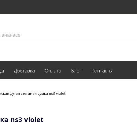
ды
Доставка
Оплата
Блог
Контакты
ская дутая стеганая сумка ns3 violet
а ns3 violet