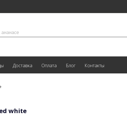
ды
Доставка
Оплата
Блог
Контакты
e
ed white