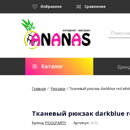
Избранное
Сравнение
Каталог
Брен
Главная
Рюкзаки
Тканевый рюкзак darkblue red whit
Тканевый рюкзак darkblue r
Бренд:
POOLPARTY
Артикул:
4092