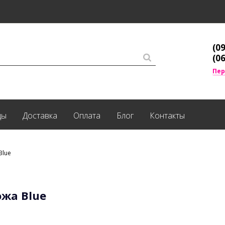
(0
(0
Пер
ды
Доставка
Оплата
Блог
Контакты
Blue
ожа Blue