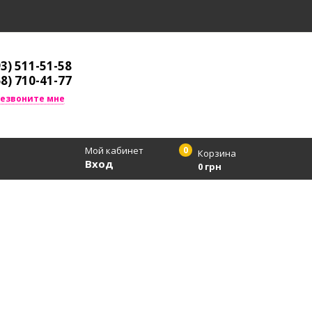
93) 511-51-58
68) 710-41-77
езвоните мне
Мой кабинет
0
Корзина
Вход
0 грн