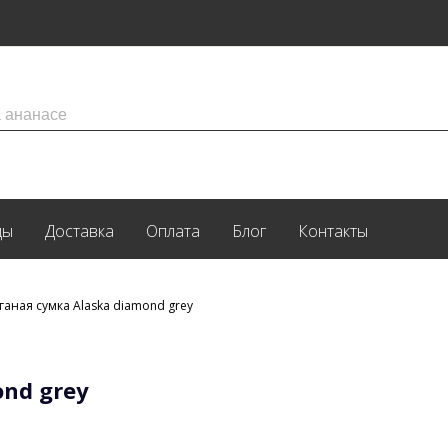
ды
Доставка
Оплата
Блог
Контакты
ганая сумка Alaska diamond grey
ond grey