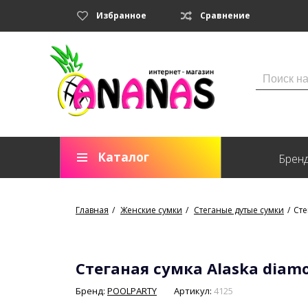
Избранное
Сравнение
Каталог
Брен
Главная
Женские сумки
Стеганые дутые сумки
Сте
Стеганая сумка Alaska diam
Бренд:
POOLPARTY
Артикул:
4125