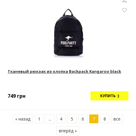
Тканевый рюкзак из хлопка Backpack Kangaroo black
749
грн
КУПИТЬ :)
« назад
1
...
4
5
6
7
8
все
вперёд »