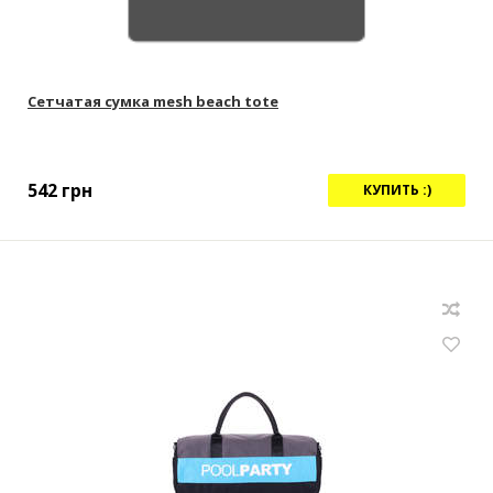
Сетчатая сумка mesh beach tote
542
грн
КУПИТЬ :)