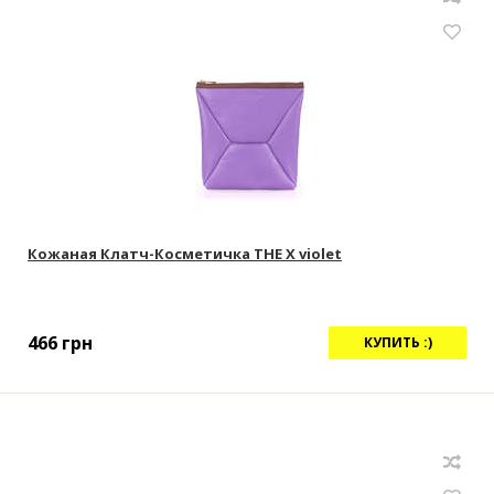
Кожаная Клатч-Косметичка THE X violet
466
грн
КУПИТЬ :)